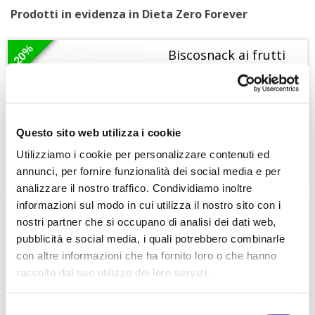
Prodotti in evidenza in Dieta Zero Forever
20%
Biscosnack ai frutti
rossi Dieta Zero
Questo sito web utilizza i cookie
2,55 €
3,19 €
Utilizziamo i cookie per personalizzare contenuti ed
annunci, per fornire funzionalità dei social media e per
2,55 €
3,19 €
analizzare il nostro traffico. Condividiamo inoltre
I biscosnack ai frutti rossi Dieta Zero sono un ottimo snack dolce e che è
informazioni sul modo in cui utilizza il nostro sito con i
possibile inserire nello schema della Dieta...
20%
Dieta Zero Fusilli - 150
nostri partner che si occupano di analisi dei dati web,
gr
pubblicità e social media, i quali potrebbero combinarle
con altre informazioni che ha fornito loro o che hanno
raccolto dal suo utilizzo dei loro servizi.
8,71 €
10,89 €
Selezione