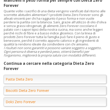
Mantieni il peso forma per sempre con Dieta Zero
Forever
Quante volte i sacrifici di una dieta vengono vanificati dal ritorno alle
scorrette abitudini alimentari? I prodotti Dieta Zero Forever sono gli
alleati vincenti per chi ha raggiunto il peso forma e non vuole
perdere la partita con la bilancia. Sani, grazie all'utilizzo di olio d'oliva
e senza grassi idrogenati, gli alimenti Zero Forever coccolano il
palato con i sapori tipici della nostra cucina, ma sono anche leggeri
perché ricchi di fibre e a basso indice glicemico. Con la linea di
prodotti Zero Forever tutta la famiglia può fare il pieno di gusto e
benessere, perché il corretto apporto calorico e gli ingredienti di
qualità la rendono ideale da condividere con chi amiamo.
I risultati non sono garantiti e possono variare soggetto a soggetto.
Ogni persona è diversa e perderà peso, otterrà benefici per
l’organismo, migliorerà la propria salute con modalità differenti.
Continua a cercare nella categoria Dieta Zero
Forever
Pasta Dieta Zero
Biscotti Dieta Zero Forever
Dolci Zero Forever