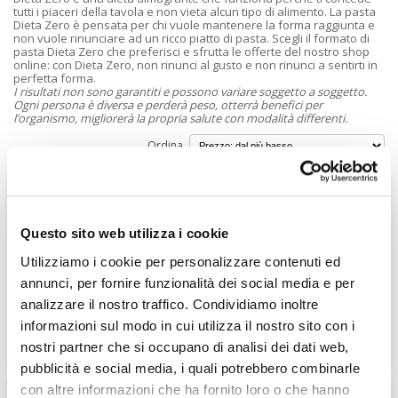
tutti i piaceri della tavola e non vieta alcun tipo di alimento. La pasta
Dieta Zero è pensata per chi vuole mantenere la forma raggiunta e
non vuole rinunciare ad un ricco piatto di pasta. Scegli il formato di
pasta Dieta Zero che preferisci e sfrutta le offerte del nostro shop
online: con Dieta Zero, non rinunci al gusto e non rinunci a sentirti in
perfetta forma.
I risultati non sono garantiti e possono variare soggetto a soggetto.
Ogni persona è diversa e perderà peso, otterrà benefici per
l’organismo, migliorerà la propria salute con modalità differenti.
Ordina
20%
Dieta Zero Fusilli - 150
gr
Questo sito web utilizza i cookie
Utilizziamo i cookie per personalizzare contenuti ed
annunci, per fornire funzionalità dei social media e per
analizzare il nostro traffico. Condividiamo inoltre
8,71 €
10,89 €
informazioni sul modo in cui utilizza il nostro sito con i
8,71 €
nostri partner che si occupano di analisi dei dati web,
10,89 €
pubblicità e social media, i quali potrebbero combinarle
I Fusilli Dieta Zero è un SuperAlimento saziante studiato per perdere
peso senza rinunciare al gusto.
con altre informazioni che ha fornito loro o che hanno