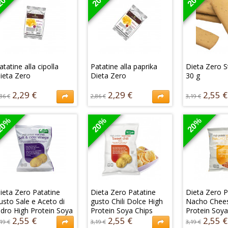
atatine alla cipolla
Patatine alla paprika
Dieta Zero St
ieta Zero
Dieta Zero
30 g
2,29 €
2,29 €
2,55 €
86 €
2,86 €
3,19 €
e patatine alla cipolla
Le chips alla paparika
Dieta Zero pr
ieta Zero sono deliziose
Dieta Zero sono
nuovo Stick al
20%
20%
20%
foglie di soia, ideali per
gustosissime sfoglie di
uno spuntino 
n consumo in tutte le fasi
soia aromatizzate, ideali
portare sempr
el programma...
da consumare come
2,55 €
3,19 €
snack in tutte...
2,29 €
86 €
2,29 €
2,86 €
ieta Zero Patatine
Dieta Zero Patatine
Dieta Zero P
usto Sale e Aceto di
gusto Chili Dolce High
Nacho Chees
idro High Protein Soya
Protein Soya Chips
Protein Soya
hips
2,55 €
2,55 €
2,55 €
19 €
3,19 €
3,19 €