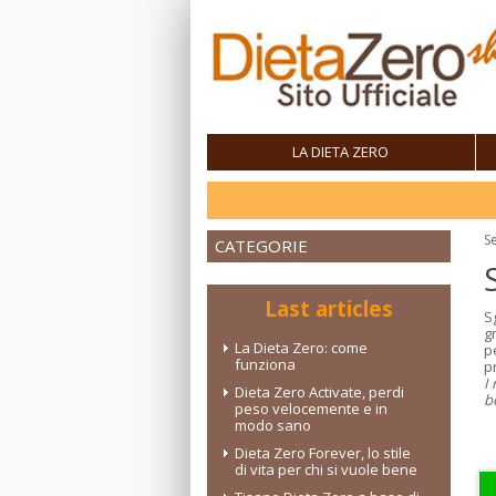
LA DIETA ZERO
Se
CATEGORIE
Last articles
S
g
La Dieta Zero: come
p
funziona
p
I
Dieta Zero Activate, perdi
b
peso velocemente e in
modo sano
Dieta Zero Forever, lo stile
di vita per chi si vuole bene