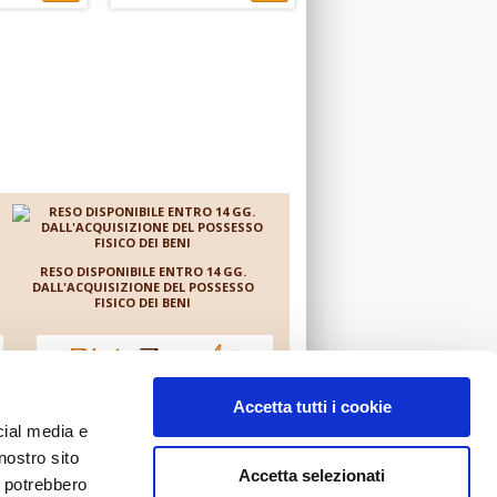
rmaggio
Patatine Pomodoro e
ps di soia
Origano Dieta Zero chips
ntenuto
di soia ad elevato
contenuto proteico.
2,55 €
3,19 €
RESO DISPONIBILE ENTRO 14 GG.
DALL'ACQUISIZIONE DEL POSSESSO
FISICO DEI BENI
è un negozio on line gestito da
Accetta tutti i cookie
cial media e
nostro sito
Accetta selezionati
i potrebbero