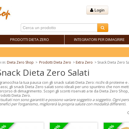
Login
PRODOTTI DIETA ZERO
INTEGRATORI PER DIMAGRIRE
i in:
Dieta Zero Shop
>
Prodotti Dieta Zero
>
Extra Zero
>
Snack Dieta Zero Sa
Snack Dieta Zero Salati
granocchia la tua pausa con gli snack salati Dieta Zero: ricchi di proteine e
rassi, gli snack Dieta Zero salati sono ideali per uno spuntino che non metta 
ercorso di dimagrimento. Scopri gli sconti riservati a te da Dieta Zero Shop,
rodotti Dieta Zero.
 risultati non sono garantiti e possono variare soggetto a soggetto. Ogni per
enefici per l’organismo, migliorerà la propria salute con modalità differenti.
20%
20%
20%