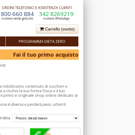
ORDINI TELEFONICI E ASSISTENZA CLIENTI
800 660 884
342 8269219
numero verde gratuito
numero WhatsApp
Carrello
(vuoto)
PROGRAMMA DIETA ZERO
Fai il tuo primo acquisto e ottieni il 10% di sconto
lati
 a ridottissimo contenuto di zuccheri e
a rischio la tua forma fisica e il tuo
 il primo e originale shop online dedicato ai
sona è diversa e perderà peso, otterrà
Ordina
20%