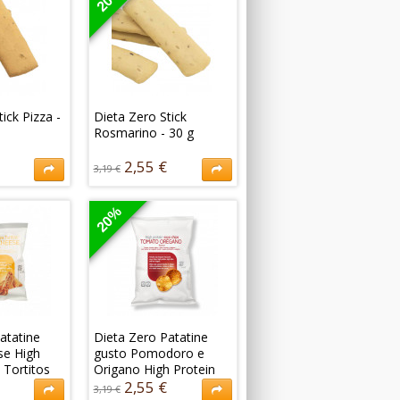
ick Pizza -
Dieta Zero Stick
Rosmarino - 30 g
2,55 €
3,19 €
esenta i
I nuovi Stick al Rosmarino
 gusto pizza,
Dieta Zero ti permettono
20%
leggero da
di fare uno spuntino
e con se!
leggero e veloce per dare
gusto alla tua dieta!
2,55 €
3,19 €
atatine
Dieta Zero Patatine
e High
gusto Pomodoro e
 Tortitos
Origano High Protein
Soya Chips
2,55 €
3,19 €