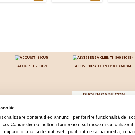
atatine gusto Sale e
Patatine al Chili Dolce
Nachos al Fo
ceto di Sidro Dieta Zero
Dieta Zero chips di soia
Dieta Zero chi
hips di soia ad elevato
ad elevato contenuto
ad elevato co
ontenuto proteico.
proteico.
proteico.
datto ai vegani.
2,55 €
2,55 €
3,19 €
3,19 €
2,55 €
19 €
ACQUISTI SICURI
ASSISTENZA CLIENTI: 800 660 884
 cookie
rsonalizzare contenuti ed annunci, per fornire funzionalità dei so
ffico. Condividiamo inoltre informazioni sul modo in cui utilizza il 
acquisto
 occupano di analisi dei dati web, pubblicità e social media, i qual