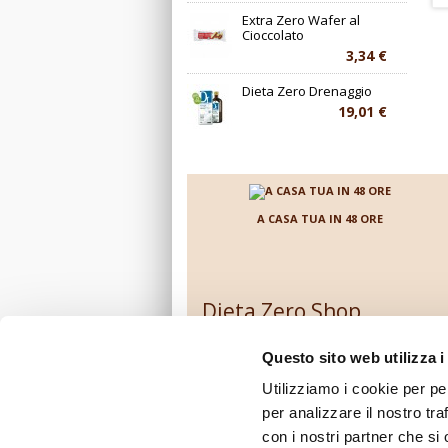
P
Extra Zero Wafer al
A
Cioccolato
c
3,34 €
c
A
3,
Dieta Zero Drenaggio
19,01 €
A CASA TUA IN 48 ORE
Dieta Zero Shop
Contattaci
Questo sito web utilizza i
Come ordinare su Dietazeroshop.it
Prezzi e modalità di pagamento
Utilizziamo i cookie per pe
Costi e modalità di spedizione
per analizzare il nostro tra
Diritto di recesso, garanzie e condizioni d'
con i nostri partner che si