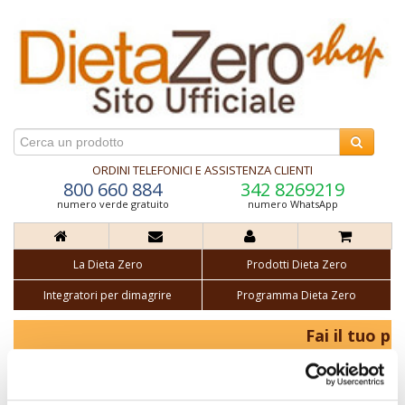
ORDINI TELEFONICI E ASSISTENZA CLIENTI
800 660 884
342 8269219
numero verde gratuito
numero WhatsApp
La Dieta Zero
Prodotti Dieta Zero
Integratori per dimagrire
Programma Dieta Zero
Fai il tuo pr
Budini Dieta Zero
Un gran finale di gusto per il vostro pasto. I budini Dieta Zero sono