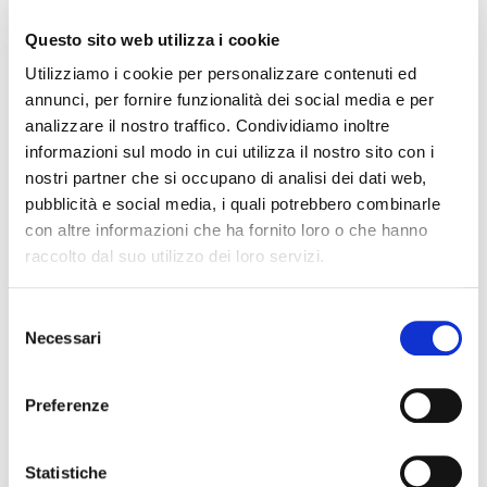
ricchi di sapore e soddisferanno la vostra voglia di dessert con un
enorme vantaggio in più: grazie al loro ridotto apporto calorico e al
Questo sito web utilizza i cookie
basso contenuto di grassi e zuccheri, vi concederanno un piacevole
momento di dolcezza senza intaccare la vostra forma fisica. Ideali
Utilizziamo i cookie per personalizzare contenuti ed
nelle diete ipocaloriche e proteiche, i budini Dieta Zero sono il
dessert ideale per chi si vuole bene e non rinuncia a concedersi
annunci, per fornire funzionalità dei social media e per
qualche golosità.
analizzare il nostro traffico. Condividiamo inoltre
I risultati non sono garantiti e possono variare soggetto a soggetto.
Ogni persona è diversa e perderà peso, otterrà benefici per
informazioni sul modo in cui utilizza il nostro sito con i
l’organismo, migliorerà la propria salute con modalità differenti.
nostri partner che si occupano di analisi dei dati web,
Non ci sono prodotti in questa categoria
pubblicità e social media, i quali potrebbero combinarle
con altre informazioni che ha fornito loro o che hanno
Homepage
raccolto dal suo utilizzo dei loro servizi.
Selezione
A CASA TUA IN 48 ORE
ACQUISTI SICURI
Necessari
del
consenso
Preferenze
ASSISTENZA CLIENTI: 800 660 884
RESO DISPONIBILE ENTRO 14 GG.
DALL'ACQUISIZIONE DEL
POSSESSO FISICO DEI BENI
Statistiche