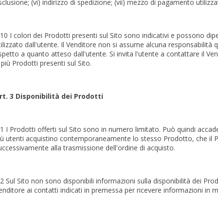
sclusione; (vi) indirizzo di spedizione; (vii) mezzo di pagamento utilizza
.10 I colori dei Prodotti presenti sul Sito sono indicativi e possono dip
tilizzato dall'utente. Il Venditore non si assume alcuna responsabilità 
ispetto a quanto atteso dall'utente. Si invita l'utente a contattare il Ve
 più Prodotti presenti sul Sito.
rt. 3 Disponibilità dei Prodotti
.1 I Prodotti offerti sul Sito sono in numero limitato. Può quindi accad
iù utenti acquistino contemporaneamente lo stesso Prodotto, che il P
uccessivamente alla trasmissione dell'ordine di acquisto.
.2 Sul Sito non sono disponibili informazioni sulla disponibilità dei Prod
enditore ai contatti indicati in premessa per ricevere informazioni in mer