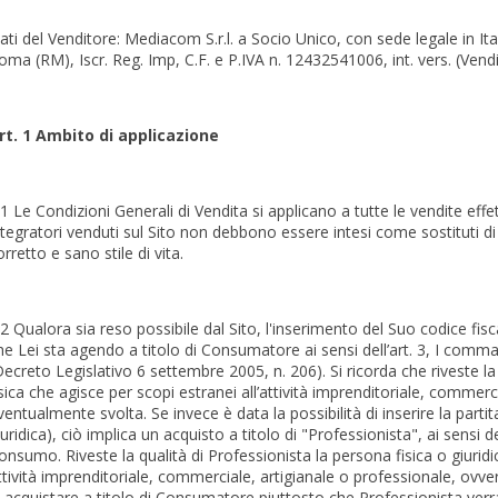
ati del Venditore: Mediacom S.r.l. a Socio Unico, con sede legale in Ita
oma (RM), Iscr. Reg. Imp, C.F. e P.IVA n. 12432541006, int. vers. (Vendi
rt. 1 Ambito di applicazione
.1 Le Condizioni Generali di Vendita si applicano a tutte le vendite effet
ntegratori venduti sul Sito non debbono essere intesi come sostituti di 
orretto e sano stile di vita.
.2 Qualora sia reso possibile dal Sito, l'inserimento del Suo codice fis
he Lei sta agendo a titolo di Consumatore ai sensi dell’art. 3, I comm
Decreto Legislativo 6 settembre 2005, n. 206). Si ricorda che riveste 
isica che agisce per scopi estranei all’attività imprenditoriale, commerc
ventualmente svolta. Se invece è data la possibilità di inserire la parti
iuridica), ciò implica un acquisto a titolo di "Professionista", ai sensi de
onsumo. Riveste la qualità di Professionista la persona fisica o giuridic
ttività imprenditoriale, commerciale, artigianale o professionale, ovve
i acquistare a titolo di Consumatore piuttosto che Professionista ver