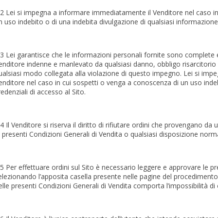
.2 Lei si impegna a informare immediatamente il Venditore nel caso i
n uso indebito o di una indebita divulgazione di qualsiasi informazione 
.3 Lei garantisce che le informazioni personali fornite sono complete e
enditore indenne e manlevato da qualsiasi danno, obbligo risarcitorio
ualsiasi modo collegata alla violazione di questo impegno. Lei si im
enditore nel caso in cui sospetti o venga a conoscenza di un uso indeb
redenziali di accesso al Sito.
.4 Il Venditore si riserva il diritto di rifiutare ordini che provengano 
e presenti Condizioni Generali di Vendita o qualsiasi disposizione norm
.5 Per effettuare ordini sul Sito è necessario leggere e approvare le pr
elezionando l’apposita casella presente nelle pagine del procediment
elle presenti Condizioni Generali di Vendita comporta l’impossibilità di e