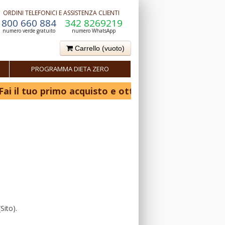
ORDINI TELEFONICI E ASSISTENZA CLIENTI
800 660 884
342 8269219
numero verde gratuito
numero WhatsApp
Carrello
(vuoto)
PROGRAMMA DIETA ZERO
 primo acquisto e ottieni il 10% di sconto! - Scopri d
Sito).