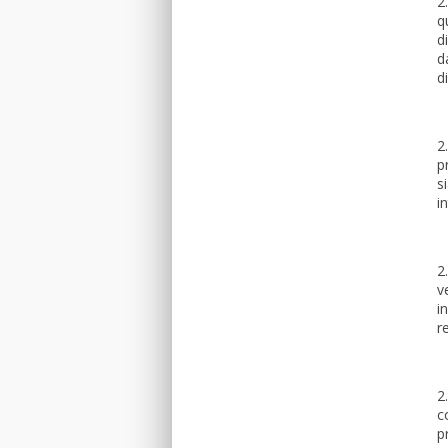
2
q
d
d
d
2
p
s
i
2
v
i
r
2
c
p