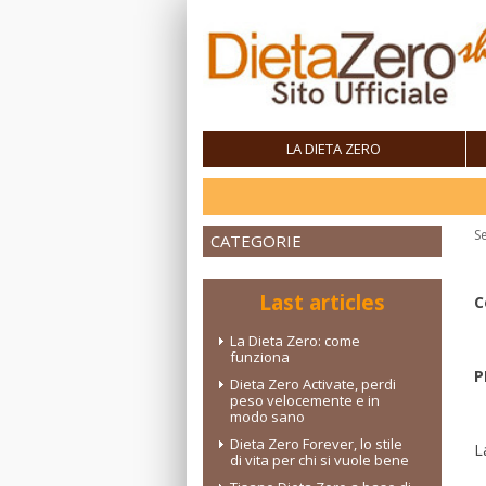
LA DIETA ZERO
Se
CATEGORIE
Last articles
C
La Dieta Zero: come
funziona
P
Dieta Zero Activate, perdi
peso velocemente e in
modo sano
Dieta Zero Forever, lo stile
L
di vita per chi si vuole bene