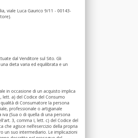
lia, viale Luca Gaurico 9/11 - 00143-
tore).
tuate dal Venditore sul Sito. Gli
una dieta varia ed equilibrata e un
cale in occasione di un acquisto implica
a, lett. a) del Codice del Consumo
la qualità di Consumatore la persona
iale, professionale o artigianale
ta iva (Sua o di quella di una persona
ll'art. 3, comma I, lett. c) del Codice del
a che agisce nell’esercizio della propria
ro un suo intermediario. Le implicazioni
ranno descritte nel proseguo del