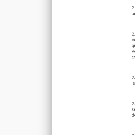
2
u
2
V
q
V
c
2
l
2
s
d