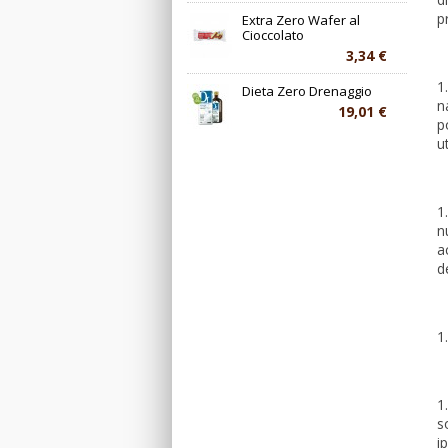
p
Extra Zero Wafer al
Cioccolato
3,34 €
1
Dieta Zero Drenaggio
n
19,01 €
p
u
1
n
a
d
1
1
s
i