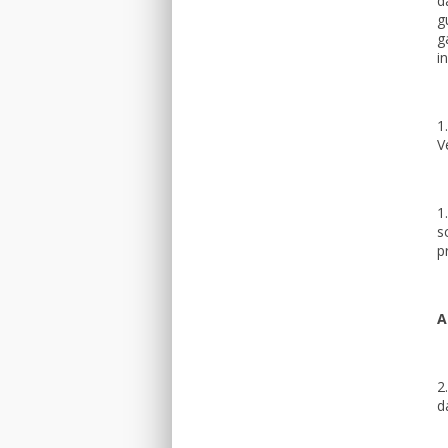
d
g
g
i
1
V
1
s
p
A
2
d