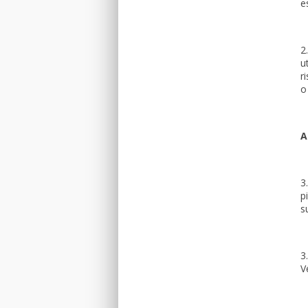
e
2
u
r
o
A
3
p
s
3
V