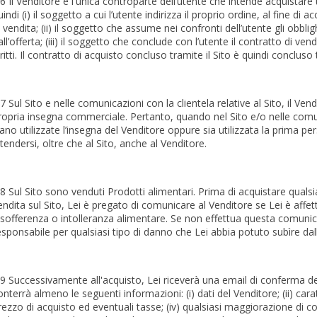
.6 Il Venditore è l'unica controparte dell’utente che intende acquistare 
uindi (i) il soggetto a cui l’utente indirizza il proprio ordine, al fine di 
i vendita; (ii) il soggetto che assume nei confronti dell’utente gli obbli
all’offerta; (iii) il soggetto che conclude con l’utente il contratto di ve
iritti. Il contratto di acquisto concluso tramite il Sito è quindi concluso t
.7 Sul Sito e nelle comunicazioni con la clientela relative al Sito, il Vendit
ropria insegna commerciale. Pertanto, quando nel Sito e/o nelle comunic
iano utilizzate l’insegna del Venditore oppure sia utilizzata la prima per
ntendersi, oltre che al Sito, anche al Venditore.
.8 Sul Sito sono venduti Prodotti alimentari. Prima di acquistare quals
endita sul Sito, Lei è pregato di comunicare al Venditore se Lei è affetto
nsofferenza o intolleranza alimentare. Se non effettua questa comunic
esponsabile per qualsiasi tipo di danno che Lei abbia potuto subìre dall’
.9 Successivamente all'acquisto, Lei riceverà una email di conferma del
onterrà almeno le seguenti informazioni: (i) dati del Venditore; (ii) carat
rezzo di acquisto ed eventuali tasse; (iv) qualsiasi maggiorazione di cos