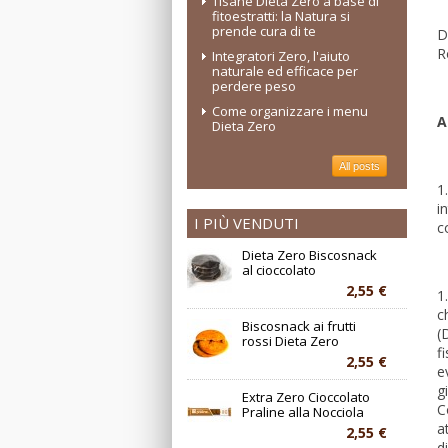
Tisane Dieta Zero a base di
fitoestratti: la Natura si
prende cura di te
D
R
Integratori Zero, l'aiuto
naturale ed efficace per
perdere peso
Come organizzare i menu
A
Dieta Zero
All posts
1
i
I PIÙ VENDUTI
c
Dieta Zero Biscosnack
al cioccolato
2,55 €
1
c
Biscosnack ai frutti
(
rossi Dieta Zero
f
2,55 €
e
g
Extra Zero Cioccolato
C
Praline alla Nocciola
a
2,55 €
d