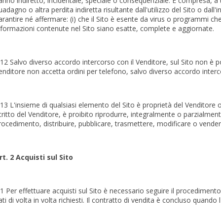
anno indiretto, incidentale, speciale o consequenziale. È compresa, a ti
uadagno o altra perdita indiretta risultante dall'utilizzo del Sito o dall'
arantire né affermare: (i) che il Sito è esente da virus o programmi che
nformazioni contenute nel Sito siano esatte, complete e aggiornate.
.12 Salvo diverso accordo intercorso con il Venditore, sul Sito non è pos
enditore non accetta ordini per telefono, salvo diverso accordo interco
.13 L'insieme di qualsiasi elemento del Sito è proprietà del Venditore o
critto del Venditore, è proibito riprodurre, integralmente o parzialmen
rocedimento, distribuire, pubblicare, trasmettere, modificare o vender
rt. 2 Acquisti sul Sito
.1 Per effettuare acquisti sul Sito è necessario seguire il procedimento
ati di volta in volta richiesti. Il contratto di vendita è concluso quando 