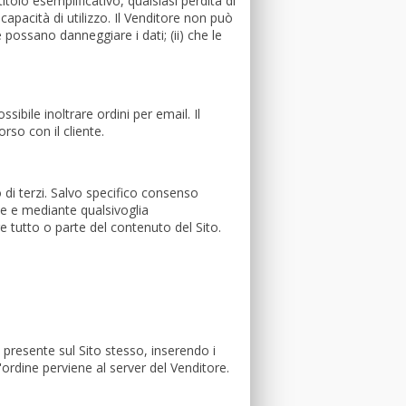
tolo esemplificativo, qualsiasi perdita di
incapacità di utilizzo. Il Venditore non può
 possano danneggiare i dati; (ii) che le
sibile inoltrare ordini per email. Il
rso con il cliente.
 di terzi. Salvo specifico consenso
te e mediante qualsivoglia
e tutto o parte del contenuto del Sito.
 presente sul Sito stesso, inserendo i
l'ordine perviene al server del Venditore.