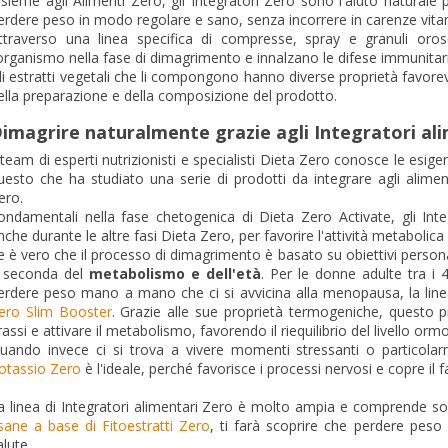
nsieme agli Alimenti Zero, gli Integratori Zero sono l'aiuto natural
erdere peso in modo regolare e sano, senza incorrere in carenze vitam
ttraverso una linea specifica di compresse, spray e granuli oroso
'organismo nella fase di dimagrimento e innalzano le difese immunitar
li estratti vegetali che li compongono hanno diverse proprietà favore
ella preparazione e della composizione del prodotto.
imagrire naturalmente grazie agli Integratori al
l team di esperti nutrizionisti e specialisti Dieta Zero conosce le esig
uesto che ha studiato una serie di prodotti da integrare agli alime
ero.
ondamentali nella fase chetogenica di Dieta Zero Activate, gli Inte
nche durante le altre fasi Dieta Zero, per favorire l'attività metabolica e 
e è vero che il processo di dimagrimento è basato su obiettivi personal
 seconda del
metabolismo e dell'età
. Per le donne adulte tra i 40
erdere peso mano a mano che ci si avvicina alla menopausa, la line
ero Slim Booster
. Grazie alle sue proprietà termogeniche, questo p
rassi e attivare il metabolismo, favorendo il riequilibrio del livello orm
uando invece ci si trova a vivere momenti stressanti o particolar
otassio Zero
è l'ideale, perché favorisce i processi nervosi e copre il f
a linea di Integratori alimentari Zero è molto ampia e comprende sol
isane a base di Fitoestratti Zero
, ti farà scoprire che perdere peso
alute.