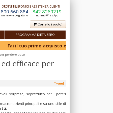
ORDINI TELEFONICI E ASSISTENZA CLIENTI
800 660 884
342 8269219
numero verde gratuito
numero WhatsApp
Carrello
(vuoto)
PROGRAMMA DIETA ZERO
ai il tuo primo acquisto e ottieni il 10% di sconto! -
e per perdere peso
 ed efficace per
Tweet
oli sorprese, soprattutto per i poteri
acronutrienti principali e su uno stile di
atti
.