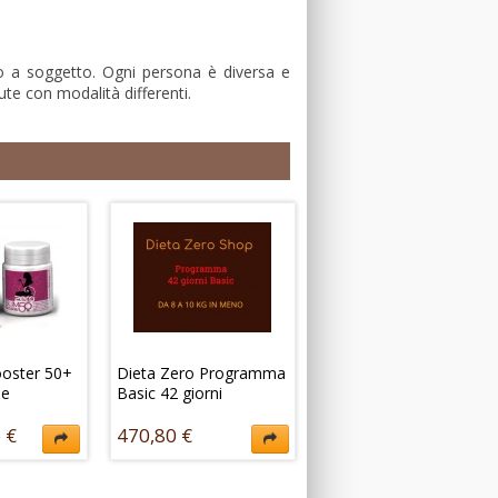
to a soggetto. Ogni persona è diversa e
ute con modalità differenti.
ooster 50+
Dieta Zero Programma
se
Basic 42 giorni
 €
470,80 €
ster 50+ in
Versione base del
n aiuto
pacchetto che permette