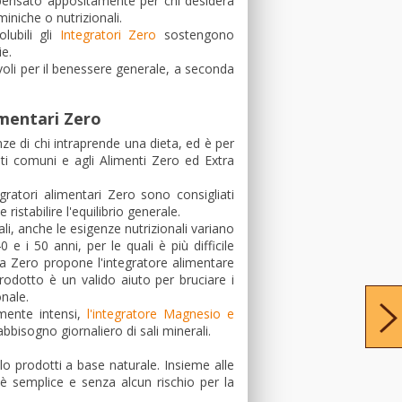
e pensato appositamente per chi desidera
iniche o nutrizionali.
lubili gli
Integratori Zero
sostengono
ie.
voli per il benessere generale, a seconda
imentari Zero
enze di chi intraprende una dieta, ed è per
nti comuni e agli Alimenti Zero ed Extra
gratori alimentari Zero sono consigliati
ristabilire l'equilibrio generale.
i, anche le esigenze nutrizionali variano
 e i 50 anni, per le quali è più difficile
a Zero propone l'integratore alimentare
rodotto è un valido aiuto per bruciare i
onale.
mente intensi,
l'integratore Magnesio e
abbisogno giornaliero di sali minerali.
o prodotti a base naturale. Insieme alle
 è semplice e senza alcun rischio per la