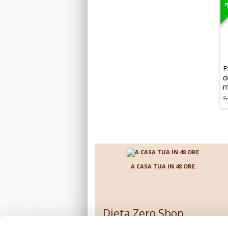
i
l
c
5
E
d
m
7,
E
d
n
n
I
7,
A CASA TUA IN 48 ORE
Dieta Zero Shop
Contattaci