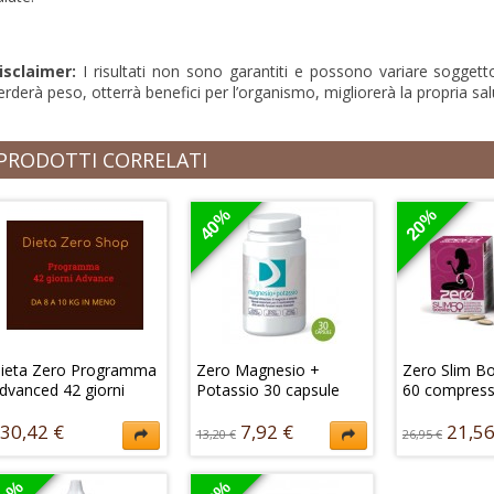
isclaimer:
I risultati non sono garantiti e possono variare sogget
erderà peso, otterrà benefici per l’organismo, migliorerà la propria sal
PRODOTTI CORRELATI
40%
20%
ieta Zero Programma
Zero Magnesio +
Zero Slim B
dvanced 42 giorni
Potassio 30 capsule
60 compres
30,42 €
7,92 €
21,56
13,20 €
26,95 €
na dieta rapida
Zero Magnesio + Potassio
Zero Slim Boo
ompleta con alimenti e
in capsule è un
compresse è u