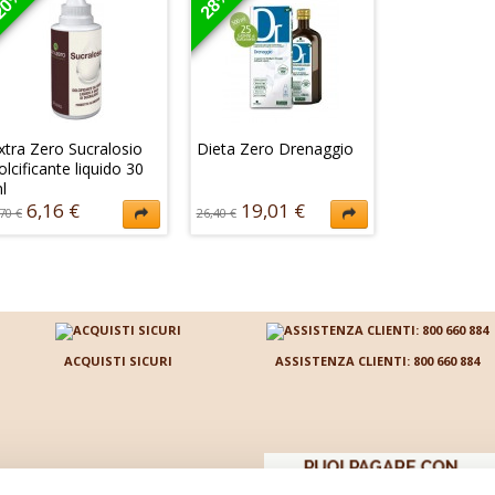
20%
28%
ntegratori per sostenere
integratore indicato per
importante pe
e tre fasi Dieta Zero,
colmare il fabbisogno di
la linea quand
iascuna da 14 giorni,...
questi due importanti
metabolismo 
elementi.
rallentare...
30,42 €
7,92 €
21,56
13,20 €
26,95 €
xtra Zero Sucralosio
Dieta Zero Drenaggio
olcificante liquido 30
l
6,16 €
19,01 €
70 €
26,40 €
xtra Zero Sucralosio è un
Dieta Zero Drenaggio è
olcificante liquido che
un integratore di
on contiene aspartame e
fitoestratti che favorisce il
on altera il gusto dei cibi.
drenaggio dell'organismo
l suo sapore è...
stimolando la diuresi e
la...
6,16 €
70 €
19,01 €
26,40 €
ACQUISTI SICURI
ASSISTENZA CLIENTI: 800 660 884