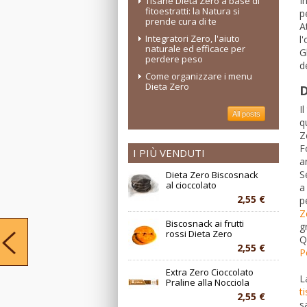
I
Tisane Dieta Zero a base di
fitoestratti: la Natura si
p
prende cura di te
A
Integratori Zero, l'aiuto
l
naturale ed efficace per
G
perdere peso
d
Come organizzare i menu
Dieta Zero
D
I
All posts
q
Z
F
I PIÙ VENDUTI
a
S
Dieta Zero Biscosnack
al cioccolato
a
2,55 €
p
Z
Biscosnack ai frutti
g
rossi Dieta Zero
Q
2,55 €
P
Extra Zero Cioccolato
L
Praline alla Nocciola
t
2,55 €
s