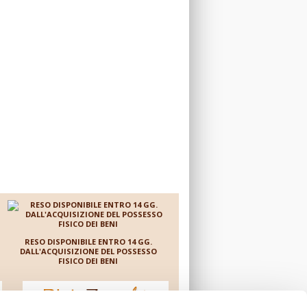
r ritrovare
di perdere dagli 8 ai 10 kg
o il
con il programma Dieta
tende a
Zero, suddiviso in tre
fasi.
 €
470,80 €
RESO DISPONIBILE ENTRO 14 GG.
DALL'ACQUISIZIONE DEL POSSESSO
FISICO DEI BENI