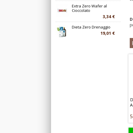
Extra Zero Wafer al
Cioccolato
3,34 €
D
p
Dieta Zero Drenaggio
19,01 €
D
A
5
U
c