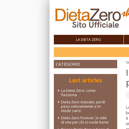
LA DIETA ZERO
Se
CATEGORIE
Last articles
La Dieta Zero: come
funziona
Dieta Zero Activate, perdi
peso velocemente e in
L
modo sano
b
Dieta Zero Forever, lo stile
I
di vita per chi si vuole bene
v