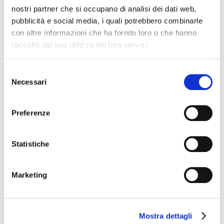
nostri partner che si occupano di analisi dei dati web,
Come si assume Magnesio + Potassio:
pubblicità e social media, i quali potrebbero combinarle
con altre informazioni che ha fornito loro o che hanno
Assumere una capsula al giorno di Zero Magnesio +
raccolto dal suo utilizzo dei loro servizi.
Potassio, da deglutire con acqua.
Formato:
Selezione
Necessari
del
consenso
Confezione da 30 capsule
Preferenze
Codice prodotto:
930405699
Statistiche
ALTRI PRODOTTI DELLA STESSA CATEGORIA:
Marketing
Kit Anticellulite Fitoestratti Farmazero
Zero Slim Booster 50+ 60 compresse
Kit Pasto Integrato Perfetto - Gianduia e Vaniglia con
Crema Limone
Mostra dettagli
Farma-Tonic FarmaZero - 250 ml