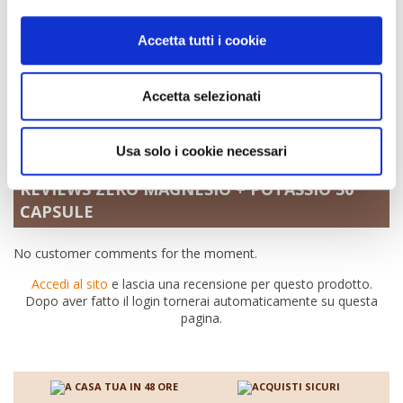
Farma-Depur FarmaZero - 500 ml
Fitofarmattivo Slim Woman 300 ml
Accetta tutti i cookie
Dieta Zero Regolarità
Doppia Confezione Rianima Evolve - 28 bustine
Accetta selezionati
Dieta Zero Perfetto Gusto Gianduia ad azione
Termogenica
Dieta Zero Depurazione - 30 Capsule
Usa solo i cookie necessari
REVIEWS ZERO MAGNESIO + POTASSIO 30
CAPSULE
No customer comments for the moment.
Accedi al sito
e lascia una recensione per questo prodotto.
Dopo aver fatto il login tornerai automaticamente su questa
pagina.