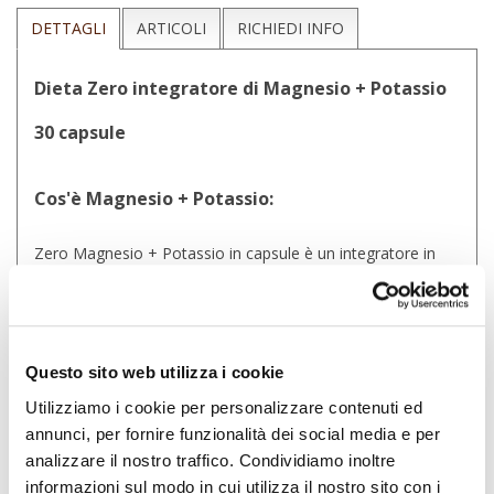
DETTAGLI
ARTICOLI
RICHIEDI INFO
Dieta Zero integratore di Magnesio + Potassio
30 capsule
Cos'è Magnesio + Potassio:
Zero Magnesio + Potassio in capsule è un integratore in
grado di ripristinare il corretto apporto di questi due
preziosi elementi. Il Potassio è infatti fondamentale per
mantenere un tono muscolare ottimale, contrastando
l'insorgenza di crampi e contrazioni muscolari anomale,
mentre il Magnesio è fondamentale per la regolazione dei
Questo sito web utilizza i cookie
processi energetici e necessario per un corretto sviluppo
osseo.
Utilizziamo i cookie per personalizzare contenuti ed
annunci, per fornire funzionalità dei social media e per
Zero Magnesio + Potassio in capsule è un ottimo
coadiuvante nelle diete ipocaloriche, quando l'apporto di
analizzare il nostro traffico. Condividiamo inoltre
questi due elementi è ridotto o non sufficiente.
informazioni sul modo in cui utilizza il nostro sito con i