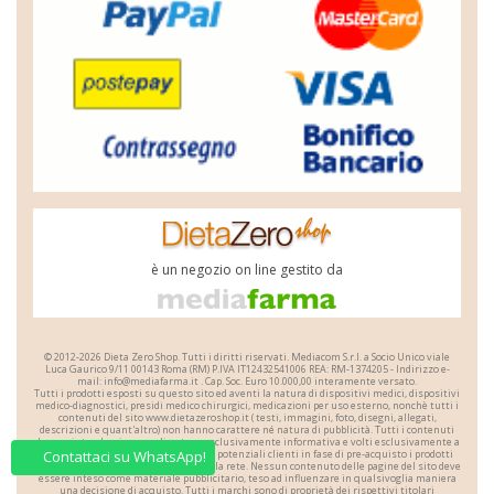
è un negozio on line gestito da
© 2012-2026 Dieta Zero Shop. Tutti i diritti riservati.
Mediacom S.r.l.
a Socio Unico
viale
Luca Gaurico 9/11
00143
Roma
(RM)
P.IVA
IT12432541006
REA: RM-1374205 - Indirizzo e-
mail: i
n
f
o@m
e
d
i
a
f
a
r
m
a.it . Cap. Soc. Euro 10.000,00 interamente versato.
Tutti i prodotti esposti su questo sito ed aventi la natura di dispositivi medici, dispositivi
medico-diagnostici, presidi medico chirurgici, medicazioni per uso esterno, nonchè tutti i
contenuti del sito www.dietazeroshop.it ( testi, immagini, foto, disegni, allegati,
descrizioni e quant'altro) non hanno carattere né natura di pubblicità. Tutti i contenuti
devono intendersi e sono di natura esclusivamente informativa e volti esclusivamente a
portare a conoscenza dei clienti o dei potenziali clienti in fase di pre-acquisto i prodotti
Contattaci su WhatsApp!
venduti da Dieta Zero Shop attraverso la rete. Nessun contenuto delle pagine del sito deve
essere inteso come materiale pubblicitario, teso ad influenzare in qualsivoglia maniera
una decisione di acquisto. Tutti i marchi sono di proprietà dei rispettivi titolari