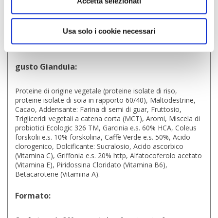
Accetta selezionati
Vitamina E
12 mg
Vitamina A
800 mcg
Usa solo i cookie necessari
Cosa contiene il Pasto Integrato Perfetto
gusto Gianduia:
Proteine di origine vegetale (proteine isolate di riso,
proteine isolate di soia in rapporto 60/40), Maltodestrine,
Cacao, Addensante: Farina di semi di guar, Fruttosio,
Trigliceridi vegetali a catena corta (MCT), Aromi, Miscela di
probiotici Ecologic 326 TM, Garcinia e.s. 60% HCA, Coleus
forskolii e.s. 10% forskolina, Caffè Verde e.s. 50%, Acido
clorogenico, Dolcificante: Sucralosio, Acido ascorbico
(Vitamina C), Griffonia e.s. 20% http, Alfatocoferolo acetato
(Vitamina E), Piridossina Cloridato (Vitamina B6),
Betacarotene (Vitamina A).
Formato: