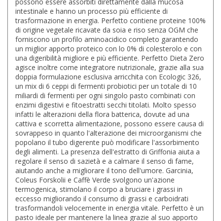
possono essere assorbiti direttamente dalla mucosa
intestinale e hanno un processo più efficiente di
trasformazione in energia. Perfetto contiene proteine 100%
di origine vegetale ricavate da soia e riso senza OGM che
forniscono un profilo aminoacidico completo garantendo
un miglior apporto proteico con lo 0% di colesterolo e con
una digeribilità migliore e più efficiente. Perfetto Dieta Zero
agisce inoltre come integratore nutrizionale, grazie alla sua
doppia formulazione esclusiva arricchita con Ecologic 326,
un mix di 6 ceppi di fermenti probiotici per un totale di 10
miliardi di fermenti per ogni singolo pasto combinati con
enzimi digestivi e fitoestratti secchi titolati. Molto spesso
infatti le alterazioni della flora batterica, dovute ad una
cattiva e scorretta alimentazione, possono essere causa di
sovrappeso in quanto l'alterazione dei microorganismi che
popolano il tubo digerente può modificare l'assorbimento
degli alimenti. La presenza dell'estratto di Griffonia aiuta a
regolare il senso di sazietà e a calmare il senso di fame,
aiutando anche a migliorare il tono dell'umore. Garcinia,
Coleus Forskolii e Caffè Verde svolgono un'azione
termogenica, stimolano il corpo a bruciare i grassi in
eccesso migliorando il consumo di grassi e carboidrati
trasformandoli velocemente in energia vitale. Perfetto è un
pasto ideale per mantenere la linea grazie al suo apporto