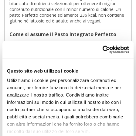
bilanciato di nutrienti selezionati per ottenere il miglior
contenuto nutrizionale con il minor numero di calorie. Un
pasto Perfetto contiene solamente 236 kcal, non contiene
glutine nè lattosio ed è adatto anche ai vegani.
Come si assume il Pasto Integrato Perfetto
gusto Gianduia:
Diluire 3 misurini di Pasto Integrato Perfetto Dieta Zero
all'interno dello shaker contenente 250 ml di acqua o latte
Questo sito web utilizza i cookie
vegetale. Shakerare energicamente contando fino a dieci. Si
consiglia di versare prima l'acqua e poi la polvere all'interno
Utilizziamo i cookie per personalizzare contenuti ed
dell'apposito Shaker, per migliorare la solubilità.
annunci, per fornire funzionalità dei social media e per
analizzare il nostro traffico. Condividiamo inoltre
Valori nutrizionali del Pasto Integrato Perfetto
informazioni sul modo in cui utilizza il nostro sito con i
gusto Gianduia:
nostri partner che si occupano di analisi dei dati web,
pubblicità e social media, i quali potrebbero combinarle
con altre informazioni che ha fornito loro o che hanno
per dose 60
gr = 3
raccolto dal suo utilizzo dei loro servizi.