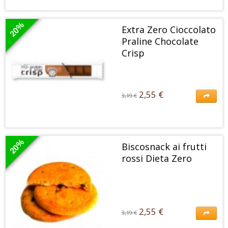
3,19 €
La Barretta Cioccolato Praline alla Nocciola è ricco di proteine e fibre a
basso contenuto di carboidrati che migliora...
20%
Extra Zero Cioccolato
Praline Chocolate
Crisp
2,55 €
3,19 €
2,55 €
3,19 €
Le Praline Extra Zero Chocolate Crisp sono uno snack ricco di proteine e
fibre a basso contenuto di carboidrati che...
20%
Biscosnack ai frutti
rossi Dieta Zero
2,55 €
3,19 €