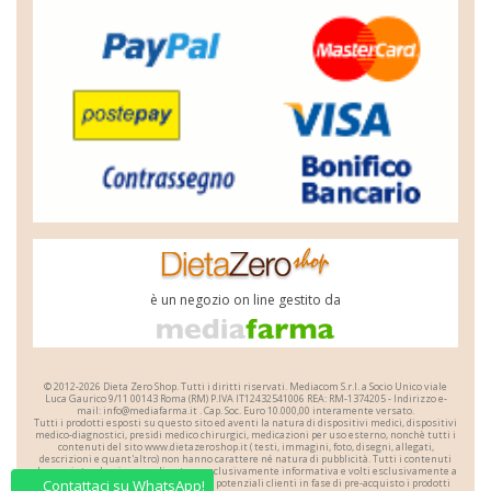
è un negozio on line gestito da
© 2012-2026 Dieta Zero Shop. Tutti i diritti riservati.
Mediacom S.r.l.
a Socio Unico
viale
Luca Gaurico 9/11
00143
Roma
(RM)
P.IVA
IT12432541006
REA: RM-1374205 - Indirizzo e-
mail: i
n
f
o@m
e
d
i
a
f
a
r
m
a.it . Cap. Soc. Euro 10.000,00 interamente versato.
Tutti i prodotti esposti su questo sito ed aventi la natura di dispositivi medici, dispositivi
medico-diagnostici, presidi medico chirurgici, medicazioni per uso esterno, nonchè tutti i
contenuti del sito www.dietazeroshop.it ( testi, immagini, foto, disegni, allegati,
descrizioni e quant'altro) non hanno carattere né natura di pubblicità. Tutti i contenuti
devono intendersi e sono di natura esclusivamente informativa e volti esclusivamente a
portare a conoscenza dei clienti o dei potenziali clienti in fase di pre-acquisto i prodotti
Contattaci su WhatsApp!