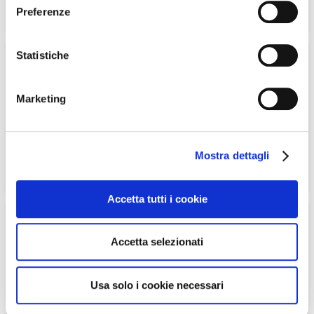
Preferenze
3,34 €
4,18 €
Il Wafer alla Vaniglia Extra Zero è un preparato alimentare ricco di
proteine e fibre a basso contenuto di carboidrati.
20%
Statistiche
Crema Spalmabile
Cioccozero Dieta Zero
Marketing
4,31 €
5,39 €
Mostra dettagli
4,31 €
5,39 €
Accetta tutti i cookie
La Crema Spalmabile Cioccozero unisce tutto il gusto incredibile del
cioccolato e della nocciola ad una leggerezza unica.
22%
Cioccozero Dieta Zero
Promo 3 Pezzi
Accetta selezionati
Usa solo i cookie necessari
12,61 €
16,17 €