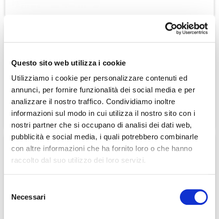
2,55 €
3,19 €
I biscosnack ai frutti rossi Dieta Zero sono un ottimo snack dolce e che è
possibile inserire nello schema della Dieta...
20%
Extra Zero Wafer al
Cioccolato
Questo sito web utilizza i cookie
Utilizziamo i cookie per personalizzare contenuti ed
annunci, per fornire funzionalità dei social media e per
3,34 €
4,18 €
analizzare il nostro traffico. Condividiamo inoltre
informazioni sul modo in cui utilizza il nostro sito con i
3,34 €
4,18 €
nostri partner che si occupano di analisi dei dati web,
Il Wafer al Cioccolato Extra Zero è un preparato alimentare ricco di
pubblicità e social media, i quali potrebbero combinarle
proteine e fibre a basso contenuto di carboidrati.
20%
Extra Zero Wafer alla
con altre informazioni che ha fornito loro o che hanno
Vaniglia
raccolto dal suo utilizzo dei loro servizi.
Selezione
Necessari
del
3,34 €
consenso
4,18 €