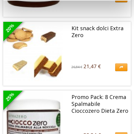
12,61 €
16,17 €
La Crema Spalmabile Cioccozero unisce tutto il gusto incredibile del
cioccolato e della nocciola ad una leggerezza unica.
20%
Kit snack dolci Extra
Zero
21,47 €
26,84 €
21,47 €
26,84 €
Questo kit contiene alcuni tra gli alimenti dolci Extra Zero più richiesti.
25%
Promo Pack: 8 Crema
Spalmabile
Cioccozero Dieta Zero