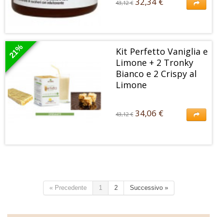
32,34 €
43,12 €
32,34 €
43,12 €
Promo Pack Crema Spalmabile Cioccozero: 8 confezioni ad un prezzo
speciale.
21%
Kit Perfetto Vaniglia e
Limone + 2 Tronky
Bianco e 2 Crispy al
Limone
34,06 €
43,12 €
34,06 €
43,12 €
Il Kit contiene il pasto sostitutivo con proprietà drenanti più 4 snack da
mangiare per spezzare la fame
« Precedente
1
2
Successivo »