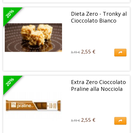
I nuovi Tronky al Cioccolato Dieta Zero sono lo spuntino ideale per
restare leggeri soddisfacendo la golosità
20%
Dieta Zero - Tronky al
Cioccolato Bianco
2,55 €
3,19 €
2,55 €
3,19 €
I nuovi Tronky al Cioccolato Bianco Dieta Zero sono lo spuntino ideale
per restare leggeri soddisfacendo la golosità
20%
Extra Zero Cioccolato
Praline alla Nocciola
2,55 €
3,19 €
2,55 €