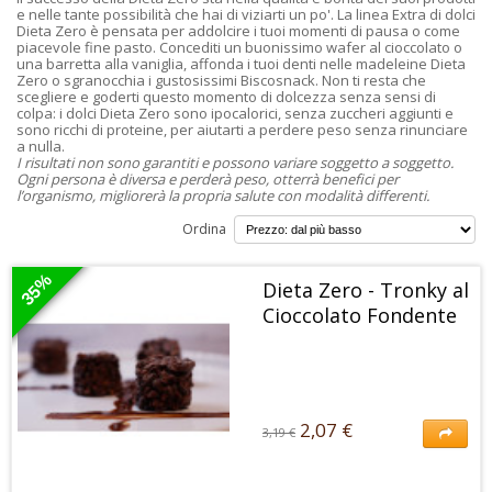
e nelle tante possibilità che hai di viziarti un po'. La linea Extra di dolci
Dieta Zero è pensata per addolcire i tuoi momenti di pausa o come
piacevole fine pasto. Concediti un buonissimo wafer al cioccolato o
una barretta alla vaniglia, affonda i tuoi denti nelle madeleine Dieta
Zero o sgranocchia i gustosissimi Biscosnack. Non ti resta che
scegliere e goderti questo momento di dolcezza senza sensi di
colpa: i dolci Dieta Zero sono ipocalorici, senza zuccheri aggiunti e
sono ricchi di proteine, per aiutarti a perdere peso senza rinunciare
a nulla.
I risultati non sono garantiti e possono variare soggetto a soggetto.
Ogni persona è diversa e perderà peso, otterrà benefici per
l’organismo, migliorerà la propria salute con modalità differenti.
Ordina
35%
Dieta Zero - Tronky al
Cioccolato Fondente
2,07 €
3,19 €
2,07 €
3,19 €