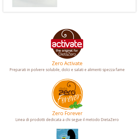
16,83 €
18,70 €
Bevanda al gusto di cioccolato con edulcoranti. Alto contenuto di
proteine e fibre e basso contenuto di zuccheri.
Zero Activate
Preparati in polvere solubile, dolci e salati e alimenti spezza fame
Zero Forever
Linea di prodotti dedicata a chi segue il metodo DietaZero