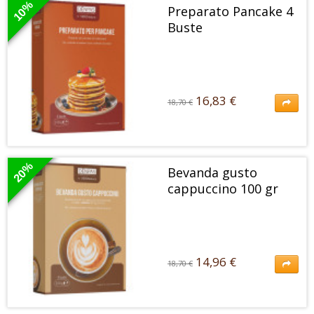
contenuto di proteine e basso contenuto di grassi.
10%
Preparato Pancake 4
Buste
16,83 €
18,70 €
16,83 €
18,70 €
PREPARATO PER PANCAKE Descrizione Preparato per pancake con
edulcoranti. Alto contenuto di proteine e basso contenuto di...
20%
Bevanda gusto
cappuccino 100 gr
14,96 €
18,70 €
14,96 €
18,70 €
Bevanda al gusto di cappuccino con edulcoranti. Alto contenuto di