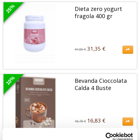
proteine e fibre e basso contenuto di zuccheri.
25%
Dieta zero yogurt
fragola 400 gr
31,35 €
41,80 €
31,35 €
41,80 €
Preparato per yogurt al gusto fragola con edulcoranti.Alto contenuto
di proteine.
10%
Bevanda Cioccolata
Calda 4 Buste
16,83 €
18,70 €
16,83 €
18,70 €