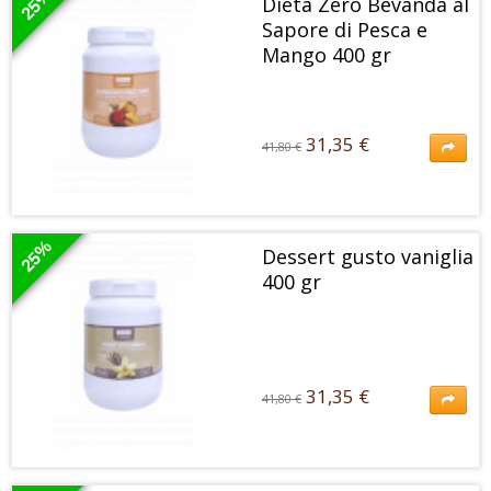
25%
Dieta Zero Bevanda al
Sapore di Pesca e
Mango 400 gr
31,35 €
41,80 €
31,35 €
41,80 €
Bevanda a gusto di pesca e mango con zucchero ed edulcoranti.Alto
contenuto di proteine e basso contenuto di grassi.
25%
Dessert gusto vaniglia
400 gr
31,35 €
41,80 €
31,35 €
41,80 €
Preparato per dessert al gusto di vaniglia con edulcoranti.Alto