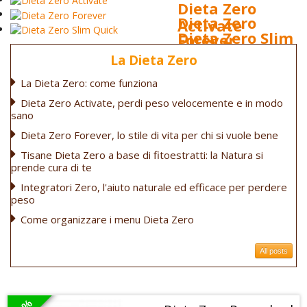
Dieta Zero
Dieta Zero
Activate
Dieta Zero Slim
Forever
Quick
Approfitta degli
La Dieta Zero
Scopri gli sconti sui
sconti e inizia la tua
La Dieta Zero: come funziona
Dieta Zero Slim Quick
prodotti Zero Forever
dieta!
in esclusiva con uno
Dieta Zero Activate, perdi peso velocemente e in modo
sconto del 20%!
sano
Dieta Zero Forever, lo stile di vita per chi si vuole bene
Tisane Dieta Zero a base di fitoestratti: la Natura si
prende cura di te
Integratori Zero, l'aiuto naturale ed efficace per perdere
peso
Come organizzare i menu Dieta Zero
All posts