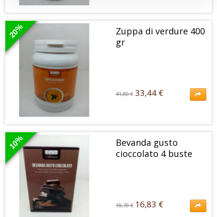
33,44 €
41,80 €
Bevanda in polvere aromatizzata al frappè al caffè con dolcificanti
Alto contenuto di proteine e basso contenuto di grassi...
20%
Zuppa di verdure 400
gr
33,44 €
41,80 €
33,44 €
41,80 €
Zuppa di verdure in polvere Alto contenuto di proteine e basso
contenuto di grassi.
10%
Bevanda gusto
cioccolato 4 buste
16,83 €
18,70 €