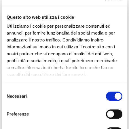
BEVANDA CIOCCOLATA CALDA Descrizione Ingredienti Proteine del
latte lecitina di girasole E322 . cacao magro in polvere 35%
20%
Dieta Zero Pane
Questo sito web utilizza i cookie
Proteico a Fette con
semi
Utilizziamo i cookie per personalizzare contenuti ed
annunci, per fornire funzionalità dei social media e per
analizzare il nostro traffico. Condividiamo inoltre
informazioni sul modo in cui utilizza il nostro sito con i
13,11 €
16,39 €
nostri partner che si occupano di analisi dei dati web,
13,11 €
pubblicità e social media, i quali potrebbero combinarle
16,39 €
con altre informazioni che ha fornito loro o che hanno
Il Pane Proteico con Semi in Fette Dieta Zero è un SuperAlimento
saziante studiato per perdere peso senza rinunciare al...
raccolto dal suo utilizzo dei loro servizi.
Eritritolo dolcificante
Selezione
Necessari
del
consenso
8,36 €
Preferenze
8,36 €