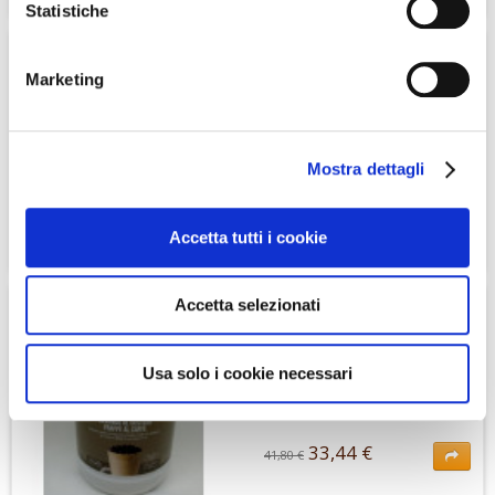
Statistiche
Eritritolo dolcificante ,senza calorie ,adatto ai vegani ,senza
zuccheri.Potere dolcificante circa 70% dello zucchero.
20%
Budino al cioccolato
Marketing
400 gr
Mostra dettagli
33,44 €
41,80 €
Accetta tutti i cookie
33,44 €
41,80 €
Budino al cioccolato in polvere con dolcificanti Alto contenuto di
proteine e basso contenuto di grassi
20%
Accetta selezionati
Bevanda al gusto di
frappe al caffe 400 gr
Usa solo i cookie necessari
33,44 €
41,80 €