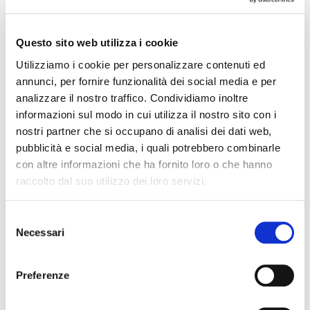
Si consiglia l'assunzione di una barretta al giorno (35g).
Un consumo eccessivo può avere effetti lassativi.
Conservare in luogo fresco e asciutto.
Questo sito web utilizza i cookie
Utilizziamo i cookie per personalizzare contenuti ed
Cosa contiene la Barretta Crispy al Limone
annunci, per fornire funzionalità dei social media e per
Extra Zero:
analizzare il nostro traffico. Condividiamo inoltre
informazioni sul modo in cui utilizza il nostro sito con i
Pepite croccanti di soia (proteine di soia, amido di tapioca,
nostri partner che si occupano di analisi dei dati web,
sale), agente di carica: polidestrosio, cioccolato bianco con
pubblicità e social media, i quali potrebbero combinarle
edulcorante (edulcorante: maltitolo, burro di cacao, latte
con altre informazioni che ha fornito loro o che hanno
intero in polvere, emulsionante: lecitina di soia, vaniglia)
raccolto dal suo utilizzo dei loro servizi.
(20%), gelatina idrolizzata, umettante: glicerolo, proteine di
soia, grassi vegetali (palma), proteine del latte, yogurt
scremato in polvere (0,9%), aromi (contengono: latte),
Selezione
acidificante: acido citrico, emulsionante: lecitina di soia, olio
Necessari
di girasole, edulcorante: sucralosio, colorante: beta
del
carotene.
consenso
Contiene: soia, latte.
Preferenze
VALORI NUTRIZIONALI
Per 100 g
Per 35 g
Valore energetico
1492 kJ / 357 kcal
522 kJ / 125 kcal