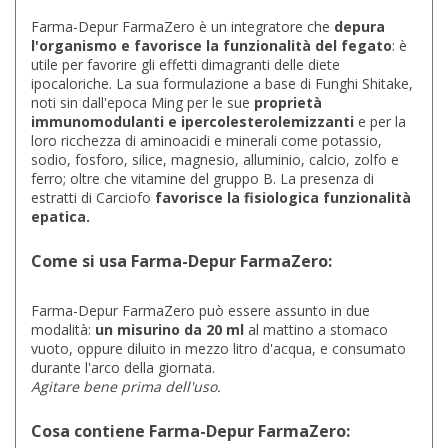
Farma-Depur FarmaZero è un integratore che
depura
l'organismo e favorisce la funzionalità del fegato
: è
utile per favorire gli effetti dimagranti delle diete
ipocaloriche. La sua formulazione a base di Funghi Shitake,
noti sin dall'epoca Ming per le sue
proprietà
immunomodulanti e ipercolesterolemizzanti
e per la
loro ricchezza di aminoacidi e minerali come potassio,
sodio, fosforo, silice, magnesio, alluminio, calcio, zolfo e
ferro; oltre che vitamine del gruppo B. La presenza di
estratti di Carciofo
favorisce la fisiologica funzionalità
epatica.
Come si usa Farma-Depur FarmaZero:
Farma-Depur FarmaZero può essere assunto in due
modalità:
un misurino da 20 ml
al mattino a stomaco
vuoto, oppure diluito in mezzo litro d'acqua, e consumato
durante l'arco della giornata.
Agitare bene prima dell'uso.
Cosa contiene Farma-Depur FarmaZero: