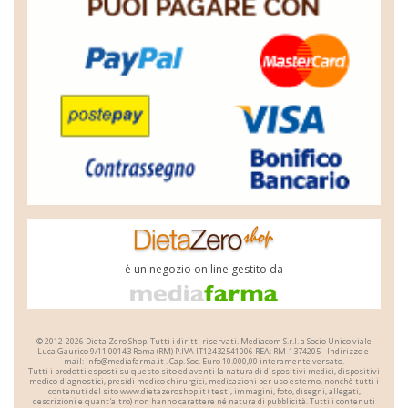
è un negozio on line gestito da
© 2012-2026 Dieta Zero Shop. Tutti i diritti riservati.
Mediacom S.r.l.
a Socio Unico
viale
Luca Gaurico 9/11
00143
Roma
(RM)
P.IVA
IT12432541006
REA: RM-1374205 - Indirizzo e-
mail: i
n
f
o@m
e
d
i
a
f
a
r
m
a.it . Cap. Soc. Euro 10.000,00 interamente versato.
Tutti i prodotti esposti su questo sito ed aventi la natura di dispositivi medici, dispositivi
medico-diagnostici, presidi medico chirurgici, medicazioni per uso esterno, nonchè tutti i
contenuti del sito www.dietazeroshop.it ( testi, immagini, foto, disegni, allegati,
descrizioni e quant'altro) non hanno carattere né natura di pubblicità. Tutti i contenuti