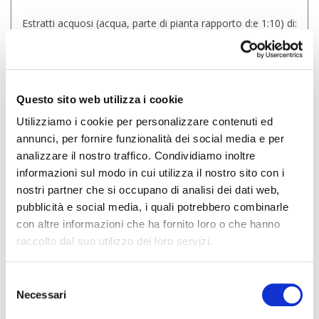
Estratti acquosi (acqua, parte di pianta rapporto d:e 1:10) di:
Carciofo (Cynara scolymus L.) foglie, centaurea (Centaurea
erythraea Raf) sommità, girasole (Helianthus annuus L.)
semi, Bardana (Arctium lappa L.) radice, camomilla
(Matricaria chamomilla L.) fiori, liquirizia (Glyyrrhiza glabra
L.) radice, sorbo (Sorbus acuparia L.) frutti, tarassaco
Questo sito web utilizza i cookie
(Taraxacum officinale Weber) radice, anice verde
(Pimpinella anisu L.) frutti, curcuma (Curcuma longa L.)
Utilizziamo i cookie per personalizzare contenuti ed
rizoma; acqua, stabilizzante: glierolo; shiitake (Lentinula
annunci, per fornire funzionalità dei social media e per
edodes (Berk.) Pegler) sporoforo estratto seccon;
analizzare il nostro traffico. Condividiamo inoltre
conservante: potassio sorbato; colorante: caramello
semplice; acidificante: acido citrico; mangostano (Garcinia
informazioni sul modo in cui utilizza il nostro sito con i
mangostana L.) frutti, estratto secco titolato al 10% in
nostri partner che si occupano di analisi dei dati web,
mangostina; edulcorante: sucralosio.
pubblicità e social media, i quali potrebbero combinarle
TENORE DEGLI INGREDIENTI
Per dose max consigliata
con altre informazioni che ha fornito loro o che hanno
CARATTERIZZANTI
(20 ml al giorno)
raccolto dal suo utilizzo dei loro servizi.
CARCIOFO foglie
720 mg
CENTAUREA MINORE semi
360 mg
GIRASOLE semi
360 mg
Selezione
BARDANA radice
180 mg
Necessari
del
CAMOMILLA fiori
180 mg
consenso