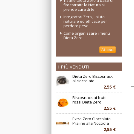
Tisane Dieta Zero a base di
fitoestratti: la Natura si
prende cura di te
Integratori Zero, l'aiuto
naturale ed efficace per
perdere peso
Come organizzare i menu
Dieta Zero
All posts
I PIÙ VENDUTI
Dieta Zero Biscosnack
al cioccolato
2,55 €
Biscosnack ai frutti
rossi Dieta Zero
2,55 €
Extra Zero Cioccolato
Praline alla Nocciola
2,55 €