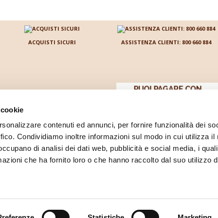
ACQUISTI SICURI
ASSISTENZA CLIENTI: 800 660 884
 cookie
rsonalizzare contenuti ed annunci, per fornire funzionalità dei so
ffico. Condividiamo inoltre informazioni sul modo in cui utilizza il 
acquisto
 occupano di analisi dei dati web, pubblicità e social media, i qual
azioni che ha fornito loro o che hanno raccolto dal suo utilizzo d
ediacom S.r.l.
a Socio Unico
viale Luca Gaurico 9/11
00143
Roma
(RM)
P.IVA
IT12432541006
REA: RM-1374205 
10.000,00 interamente versato.
Preferenze
Statistiche
Marketing
i la natura di dispositivi medici, dispositivi medico-diagnostici, presidi medico chirurgici, medicazioni p