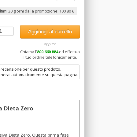
timi 30 giorni dalla promozione: 100.80 €
oppure
Chiama l'
800 660 884
ed effettua
il tuo ordine telefonicamente.
 recensione per questo prodotto.
tornerai automaticamente su questa pagina.
va Dieta Zero
nsiva Dieta Zero. Questa prima fase