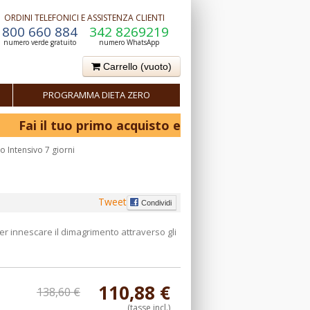
ORDINI TELEFONICI E ASSISTENZA CLIENTI
800 660 884
342 8269219
numero verde gratuito
numero WhatsApp
Carrello
(vuoto)
PROGRAMMA DIETA ZERO
ai il tuo primo acquisto e ottieni il 10% di sconto! -
ro Intensivo 7 giorni
Tweet
Condividi
per innescare il dimagrimento attraverso gli
110,88 €
138,60 €
(tasse incl.)