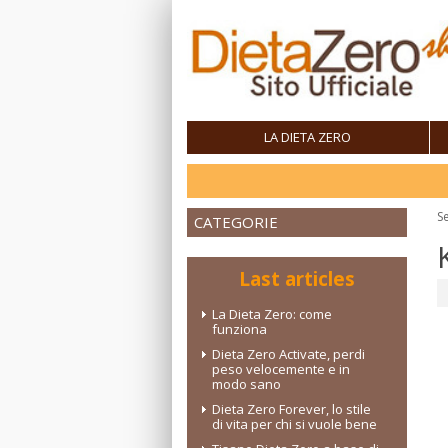
LA DIETA ZERO
Se
CATEGORIE
Last articles
La Dieta Zero: come
funziona
Dieta Zero Activate, perdi
peso velocemente e in
modo sano
Dieta Zero Forever, lo stile
di vita per chi si vuole bene