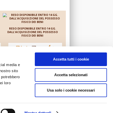
RESO DISPONIBILE ENTRO 14 GG.
DALL'ACQUISIZIONE DEL POSSESSO
FISICO DEI BENI
è un negozio on line gestito da
Accetta tutti i cookie
cial media e
nostro sito
Accetta selezionati
i potrebbero
ei loro
Usa solo i cookie necessari
- Indirizzo e-mail: i
n
f
o@m
e
d
i
a
f
a
r
m
a.it . Cap. Soc. Euro
Mostra dettagli
er uso esterno, nonchè tutti i contenuti del sito