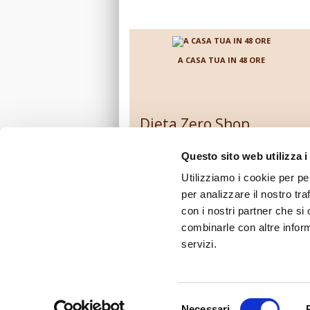
A CASA TUA IN 48 ORE
Dieta Zero Shop
Contattaci
Questo sito web utilizza i
Come ordinare su Dietazeroshop.it
Prezzi e modalità di pagamento
Utilizziamo i cookie per pe
Costi e modalità di spedizione
per analizzare il nostro tra
Diritto di recesso, garanzie e condizioni d'
con i nostri partner che si
Privacy policy
combinarle con altre inform
Informativa sull'uso dei cookie
servizi.
Condizioni di vendita
© 2012-2026 Dieta Zero Shop. Tutti i diritti riservati.
M
Selezione
Necessari
Tutti i prodotti esposti su questo sito ed avent