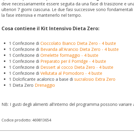
deve necessariamente essere seguita da una fase di trasizione e u
ulteriori 7 giorni ciascuna. Le due fasi successive sono fondamentali
la fase intensiva e mantenerlo nel tempo.
Cosa contiene il Kit Intensivo Dieta Zero:
1 Confezione di
Cioccolato Bianco Dieta Zero - 4 buste
1 Confezione di
Bevanda all'Arancio Dieta Zero - 4 buste
1 Confezione di
Omelette formaggio - 4 buste
1 Confezione di
Preparato per il Porridge - 4 buste
1 Confezione di
Dessert al cocco Dieta Zero - 4 buste
1 Confezione di
Vellutata al Pomodoro - 4 buste
1 Dolcificante acalorico a base di
sucralosio Extra Zero
1 Dieta Zero
Drenaggio
NB: I gusti degli alimenti all'interno del programma possono variare a
Codice prodotto:
469813654