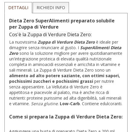
DETTAGLI
RICHIEDI INFO
Dieta Zero SuperAlimenti preparato solubile
per Zuppa di Verdure
Cos'è la Zuppa di Verdure Dieta Zero:
La nuovissima
Zuppa di Verdure Dieta Zero
è ideale per
dimagrire senza rinunciare al gusto. I
SuperAlimenti Dieta
Zero
sono la soluzione migliore per avere quotidianamente
un'integrazione proteica di elevata qualità nutrizionale
completa in aminoacidi essenziali e arricchita in vitamine e
sali minerali. La Zuppa di Verdure Dieta Zero sono un
alimento ad alto potere saziante, con ottimi sapori,
pochissimi zuccheri e pochissimi grassi
per nutrire
senza appesantire. La Vellutata di Verdure Zero è
appetitosa e piacevole al palato, ma è anche ricca di
nutrienti: proteine purissime ad alta digeribilità, sali minerali
e vitamine.
Senza glutine
.
Low-Carb
. Contiene edulcoranti.
Come si prepara la Zuppa di Verdure Dieta Zero:
Aggiungere una busta di preparato Dieta Zero a 200 ml