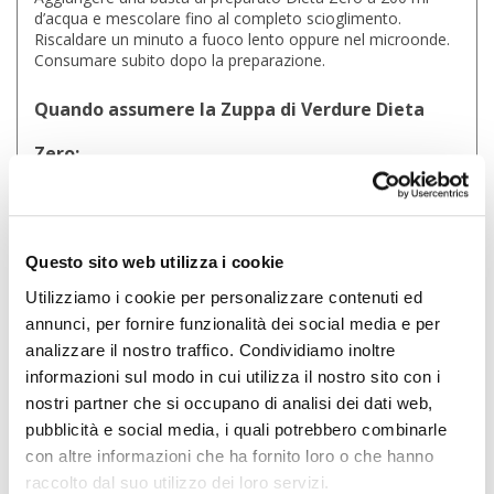
d’acqua e mescolare fino al completo scioglimento.
Riscaldare un minuto a fuoco lento oppure nel microonde.
Consumare subito dopo la preparazione.
Quando assumere la Zuppa di Verdure Dieta
Zero:
La Zuppa di Verdure Dieta Zero può essere assunta nella 1
Fase, 2 Fase e 3 Fase del programma Dieta Zero Activate.
Questo sito web utilizza i cookie
Valori nutrizionali della Zuppa di Verdure Dieta
Utilizziamo i cookie per personalizzare contenuti ed
Zero:
annunci, per fornire funzionalità dei social media e per
analizzare il nostro traffico. Condividiamo inoltre
informazioni sul modo in cui utilizza il nostro sito con i
25 gr (dose
INGREDIENTI
100 gr
giornaliera)
nostri partner che si occupano di analisi dei dati web,
1504 kj / 355
pubblicità e social media, i quali potrebbero combinarle
Valore energetico
376 kj / 89 kcal
kcal
con altre informazioni che ha fornito loro o che hanno
Grassi
4,1 g
1,0 g
raccolto dal suo utilizzo dei loro servizi.
di cui acidi grassi