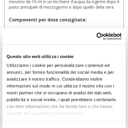
misurino da 10 ml in un bicchiere d'acqua da ingerire dopo il
pasto principale di mezzogiorno e dopo quello della sera.
Componenti per dose consigliata:
Estratti
Quantitativo in mg per 20 ml
Gymnema
440
Carciofo
400
Spirea
400
Questo sito web utilizza i cookie
Girasole
400
Frassino
400
Utilizziamo i cookie per personalizzare contenuti ed
Cola
390
annunci, per fornire funzionalità dei social media e per
Sorbo
10000
analizzare il nostro traffico. Condividiamo inoltre
Garcinia
2400
Ananas
1400
informazioni sul modo in cui utilizza il nostro sito con i
Curcuma
4000
nostri partner che si occupano di analisi dei dati web,
Anice
140
pubblicità e social media, i quali potrebbero combinarle
Rodiola
5000
con altre informazioni che ha fornito loro o che hanno
raccolto dal suo utilizzo dei loro servizi.
Cosa contiene la Termogenesi Dieta Zero: