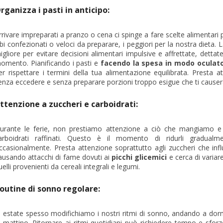
rganizza i pasti in anticipo:
rrivare impreparati a pranzo o cena ci spinge a fare scelte alimentari p
ibi confezionati o veloci da preparare, i peggiori per la nostra dieta. 
igliore per evitare decisioni alimentari impulsive e affrettate, detta
omento. Pianificando i pasti e
facendo la spesa in modo oculat
er rispettare i termini della tua alimentazione equilibrata. Presta a
enza eccedere e senza preparare porzioni troppo esigue che ti causeran
ttenzione a zuccheri e carboidrati:
urante le ferie, non prestiamo attenzione a ciò che mangiamo e r
arboidrati raffinati. Questo è il momento di ridurli gradual
ccasionalmente. Presta attenzione soprattutto agli zuccheri che influ
ausando attacchi di fame dovuti ai
picchi glicemici
e cerca di variar
uelli provenienti da cereali integrali e legumi.
outine di sonno regolare:
n estate spesso modifichiamo i nostri ritmi di sonno, andando a dormi
l mattino. Ritornare ai ritmi quotidiani può richiedere tempo e sfor