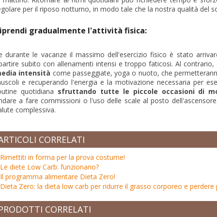
egolare per il riposo notturno, in modo tale che la nostra qualità del s
iprendi gradualmente l'attività fisica:
e durante le vacanze il massimo dell'esercizio fisico è stato arriva
ipartire subito con allenamenti intensi e troppo faticosi. Al contrario
edia intensità
come passeggiate, yoga o nuoto, che permetteranno a
uscoli e recuperando l'energia e la motivazione necessaria per esercita
outine quotidiana
sfruttando tutte le piccole occasioni di 
ndare a fare commissioni o l'uso delle scale al posto dell'ascensore.
alute complessiva.
ARTICOLI CORRELATI
Rimettiti in forma per la prova costume!
Le diete Low Carb: funzionano?
Il programma alimentare Dieta Zero!
Dieta Zero: la dieta low carb per ridurre il grasso corporeo e perdere
PRODOTTI CORRELATI