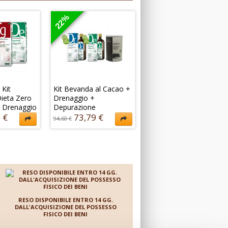
22%
 Kit
Kit Bevanda al Cacao +
Dieta Zero
Drenaggio +
 Drenaggio
Depurazione
i
 €
73,79 €
94,60 €
peciale
Il Kit contiene 12 pasti
eta Zero:
sostitutivi al gusto cacao
 Kit
più le tisane drenanti e
 contenente
depuranti
stratti Dieta
73,79 €
94,60 €
 €
RESO DISPONIBILE ENTRO 14 GG.
DALL'ACQUISIZIONE DEL POSSESSO
FISICO DEI BENI