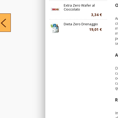
O
Extra Zero Wafer al
Cioccolato
3,34 €
A
c
Dieta Zero Drenaggio
m
19,01 €
m
p
s
A
D
c
o
c
q
R
I
a