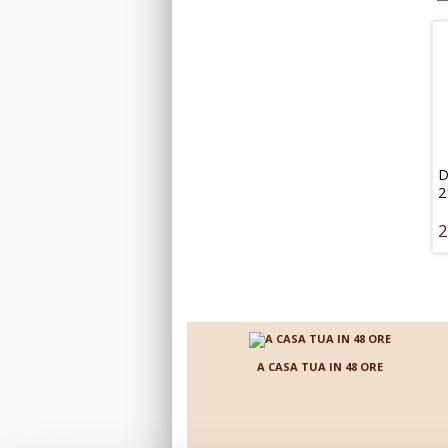
D
2
2
U
c
p
Z
Z
f
2
A CASA TUA IN 48 ORE