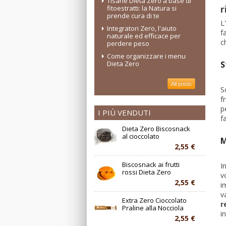
Tisane Dieta Zero a base di
r
fitoestratti: la Natura si
prende cura di te
L
Integratori Zero, l'aiuto
f
naturale ed efficace per
c
perdere peso
Come organizzare i menu
Dieta Zero
S
All posts
S
f
p
I PIÙ VENDUTI
f
Dieta Zero Biscosnack
al cioccolato
M
2,55 €
Biscosnack ai frutti
I
rossi Dieta Zero
v
2,55 €
i
v
Extra Zero Cioccolato
r
Praline alla Nocciola
i
2,55 €