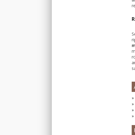
r
R
S
r
m
m
r
a
s
»
»
»
»