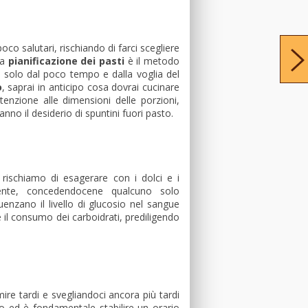
oco salutari, rischiando di farci scegliere
La
pianificazione dei pasti
è il metodo
te solo dal poco tempo e dalla voglia del
o
, saprai in anticipo cosa dovrai cucinare
ttenzione alle dimensioni delle porzioni,
no il desiderio di spuntini fuori pasto.
ischiamo di esagerare con i dolci e i
mente, concedendocene qualcuno solo
enzano il livello di glucosio nel sangue
e il consumo dei carboidrati, prediligendo
re tardi e svegliandoci ancora più tardi
zo ed è fondamentale stabilire un orario