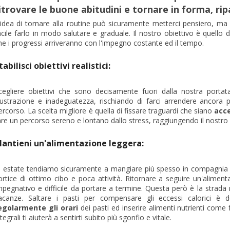
itrovare le buone abitudini e tornare in forma, rip
'idea di tornare alla routine può sicuramente metterci pensiero, ma a
acile farlo in modo salutare e graduale. Il nostro obiettivo è quello 
he i progressi arriveranno con l'impegno costante ed il tempo.
tabilisci obiettivi realistici:
cegliere obiettivi che sono decisamente fuori dalla nostra porta
rustrazione e inadeguatezza, rischiando di farci arrendere ancora
ercorso. La scelta migliore è quella di fissare traguardi che siano
acce
are un percorso sereno e lontano dallo stress, raggiungendo il nostro 
antieni un'alimentazione leggera:
n estate tendiamo sicuramente a mangiare più spesso in compagnia 
ortice di ottimo cibo e poca attività. Ritornare a seguire un'alime
mpegnativo e difficile da portare a termine. Questa però è la strada 
acanze. Saltare i pasti per compensare gli eccessi calorici è 
egolarmente gli orari
dei pasti ed inserire alimenti nutrienti come 
ntegrali ti aiuterà a sentirti subito più sgonfio e vitale.