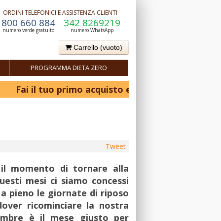
ORDINI TELEFONICI E ASSISTENZA CLIENTI
800 660 884
342 8269219
numero verde gratuito
numero WhatsApp
Carrello
(vuoto)
PROGRAMMA DIETA ZERO
i il tuo primo acquisto e ottieni il 10% di sconto! - 
Tweet
 il momento di tornare alla
uesti mesi ci siamo concessi
a pieno le giornate di riposo
over ricominciare la nostra
embre è il mese giusto per