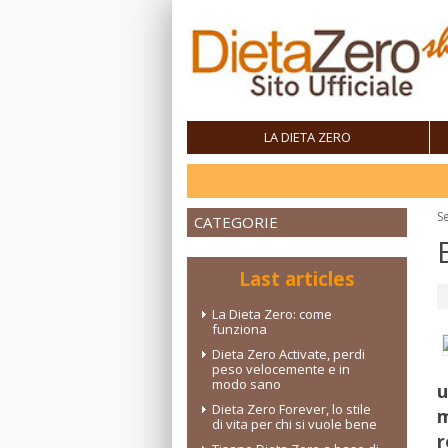
LA DIETA ZERO
Se
CATEGORIE
Last articles
La Dieta Zero: come
funziona
Dieta Zero Activate, perdi
peso velocemente e in
modo sano
u
Dieta Zero Forever, lo stile
m
di vita per chi si vuole bene
r